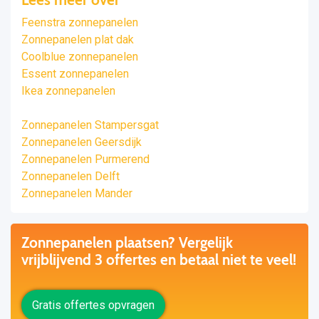
Feenstra zonnepanelen
Zonnepanelen plat dak
Coolblue zonnepanelen
Essent zonnepanelen
Ikea zonnepanelen
Zonnepanelen Stampersgat
Zonnepanelen Geersdijk
Zonnepanelen Purmerend
Zonnepanelen Delft
Zonnepanelen Mander
Zonnepanelen plaatsen? Vergelijk
vrijblijvend 3 offertes en betaal niet te veel!
Gratis offertes opvragen