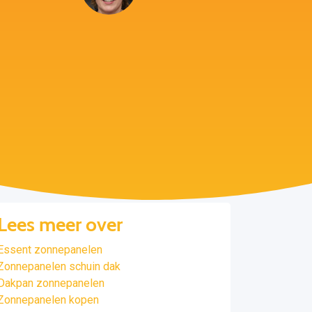
Lees meer over
Essent zonnepanelen
Zonnepanelen schuin dak
Dakpan zonnepanelen
Zonnepanelen kopen