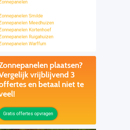
Zonnepanelen
Zonnepanelen Smilde
Zonnepanelen Meedhuizen
Zonnepanelen Kortenhoef
Zonnepanelen Ruigahuizen
Zonnepanelen Warffum
Zonnepanelen plaatsen?
Vergelijk vrijblijvend 3
offertes en betaal niet te
veel!
Gratis offertes opvragen