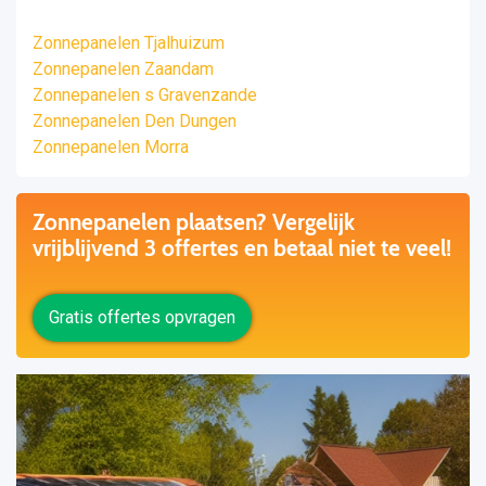
Zonnepanelen Tjalhuizum
Zonnepanelen Zaandam
Zonnepanelen s Gravenzande
Zonnepanelen Den Dungen
Zonnepanelen Morra
Zonnepanelen plaatsen? Vergelijk
vrijblijvend 3 offertes en betaal niet te veel!
Gratis offertes opvragen