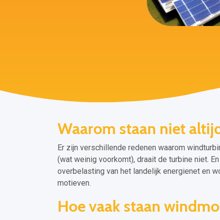
Waarom staan niet altij
Er zijn verschillende redenen waarom windturbin
(wat weinig voorkomt), draait de turbine niet. E
overbelasting van het landelijk energienet en 
motieven.
Hoe vaak staan windmol