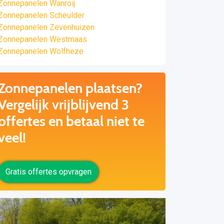
Zonnepanelen Wanroij
Zonnepanelen Scheulder
Zonnepanelen Zevenhuizen
Zonnepanelen Westmaas
Zonnepanelen Wolfheze
Zonnepanelen plaatsen?
Vergelijk vrijblijvend 3
offertes en betaal niet te
veel!
Gratis offertes opvragen