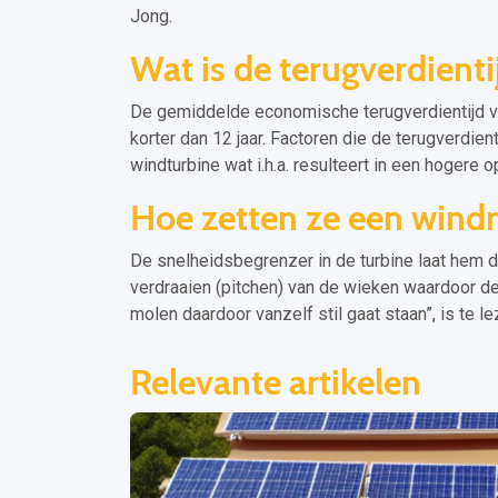
Jong.
Wat is de terugverdient
De gemiddelde economische terugverdientijd va
korter dan 12 jaar. Factoren die de terugverdie
windturbine wat i.h.a. resulteert in een hogere 
Hoe zetten ze een windm
De snelheidsbegrenzer in de turbine laat hem d
verdraaien (pitchen) van de wieken waardoor d
molen daardoor vanzelf stil gaat staan”, is te l
Relevante artikelen