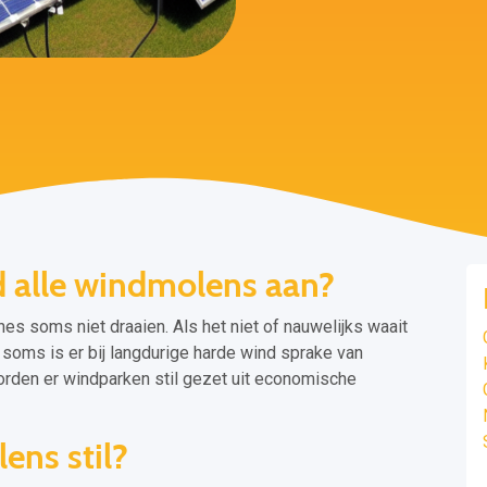
d alle windmolens aan?
es soms niet draaien. Als het niet of nauwelijks waait
n soms is er bij langdurige harde wind sprake van
worden er windparken stil gezet uit economische
ens stil?