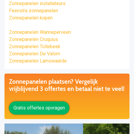
Zonnepanelen installateurs
Feenstra zonnepanelen
Zonnepanelen kopen
Zonnepanelen Wanneperveen
Zonnepanelen Cruquius
Zonnepanelen Tollebeek
Zonnepanelen De Valom
Zonnepanelen Lamswaarde
Zonnepanelen plaatsen? Vergelijk
vrijblijvend 3 offertes en betaal niet te veel!
Gratis offertes opvragen