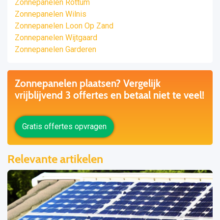
Zonnepanelen Rottum
Zonnepanelen Wilnis
Zonnepanelen Loon Op Zand
Zonnepanelen Wijtgaard
Zonnepanelen Garderen
Zonnepanelen plaatsen? Vergelijk
vrijblijvend 3 offertes en betaal niet te veel!
Gratis offertes opvragen
Relevante artikelen