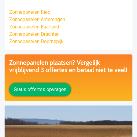
Zonnepanelen Ried
Zonnepanelen Amerongen
Zonnepanelen Baarland
Zonnepanelen Drachten
Zonnepanelen Doornspijk
Zonnepanelen plaatsen? Vergelijk
vrijblijvend 3 offertes en betaal niet te veel!
Gratis offertes opvragen