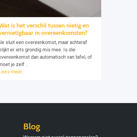
Wat is het verschil tussen nietig en
vernietigbaar in overeenkomsten?
Je sluit een overeenkomst, maar achteraf
blijkt er iets grondig mis mee. Is die
overeenkomst dan automatisch van tafel, of
moet je zelf ..
Lees meer...
Blog