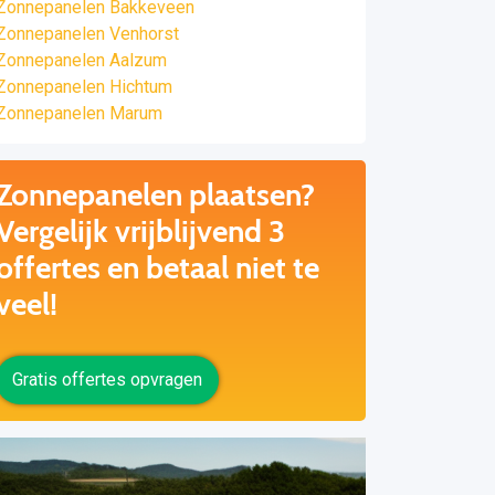
Zonnepanelen Bakkeveen
Zonnepanelen Venhorst
Zonnepanelen Aalzum
Zonnepanelen Hichtum
Zonnepanelen Marum
Zonnepanelen plaatsen?
Vergelijk vrijblijvend 3
offertes en betaal niet te
veel!
Gratis offertes opvragen