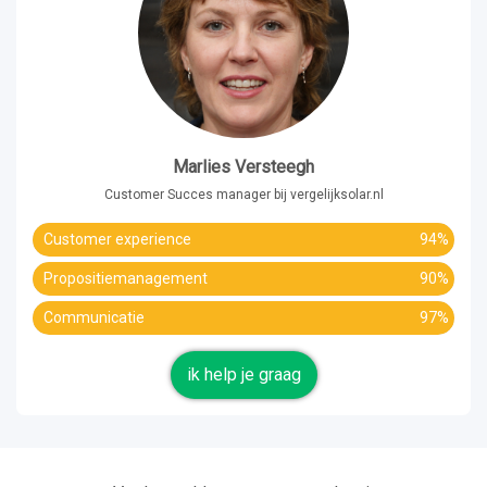
Marlies Versteegh
Customer Succes manager bij vergelijksolar.nl
Customer experience
94%
Propositiemanagement
90%
Communicatie
97%
ik help je graag