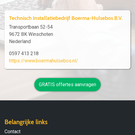
Technisch Installatiebedrijf Boerma-Hulsebos B.V.
Transportbaan 52-54
9672 BK Winschoten
Nederland
0597 413 218
https://www.boermahulsebos.nl/
GRATIS offertes aanvragen
Belangrijke links
Contact