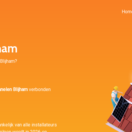
Hom
jham
 Blijham?
nelen Blijham
verbonden
kelijk van alle installateurs
holpen wordt in 2026 en