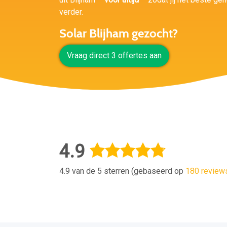
verder.
Solar Blijham gezocht?
Vraag direct 3 offertes aan
4.9
4.9 van de 5 sterren (gebaseerd op
180 review