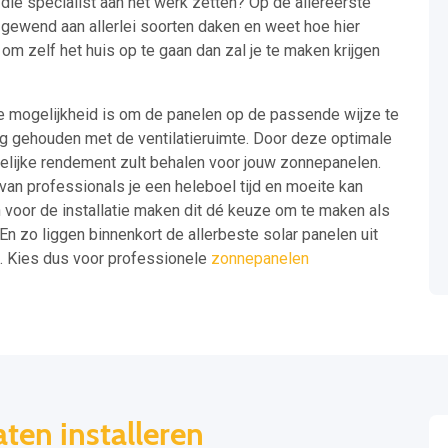
 die specialist aan het werk zetten? Op de allereerste
is gewend aan allerlei soorten daken en weet hoe hier
m zelf het huis op te gaan dan zal je te maken krijgen
 de mogelijkheid is om de panelen op de passende wijze te
g gehouden met de ventilatieruimte. Door deze optimale
gelijke rendement zult behalen voor jouw zonnepanelen.
 van professionals je een heleboel tijd en moeite kan
 voor de installatie maken dit dé keuze om te maken als
. En zo liggen binnenkort de allerbeste solar panelen uit
n. Kies dus voor professionele
zonnepanelen
ten installeren