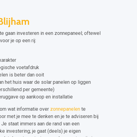
Blijham
 te gaan investeren in een zonnepaneel; oftewel
oor je op een rij:
arakter
gische voetafdruk
elen is beter dan ooit
 het huis waar de solar panelen op liggen
verschillend per gemeente)
eruggave op aankoop en installatie
om wat informatie over
zonnepanelen
te
or met je mee te denken en je te adviseren bij
. Je staat immers aan de rand van een
e investering; je gaat (deels) je eigen