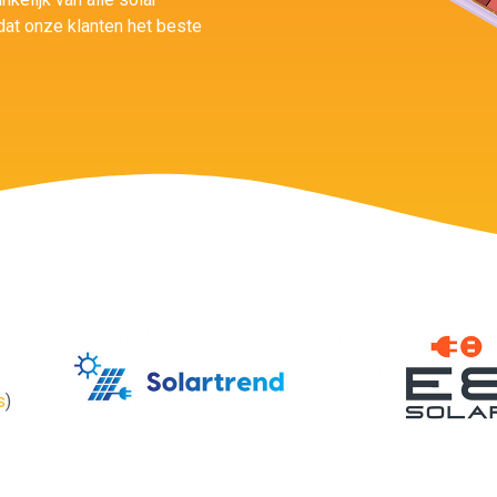
at onze klanten het beste
s
)