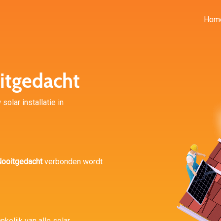
Hom
itgedacht
solar installatie in
ooitgedacht
verbonden wordt
nkelijk van alle solar