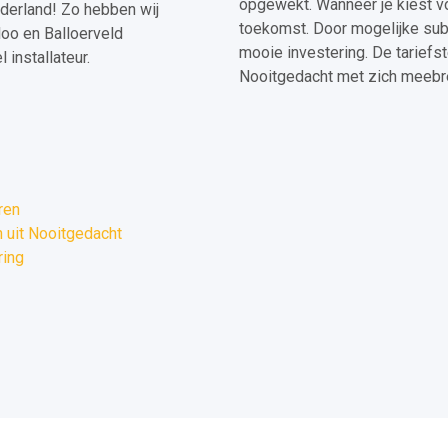
opgewekt. Wanneer je kiest voo
ederland! Zo hebben wij
toekomst. Door mogelijke sub
loo en Balloerveld
mooie investering. De tariefst
installateur.
Nooitgedacht met zich meebre
ren
 uit Nooitgedacht
ring