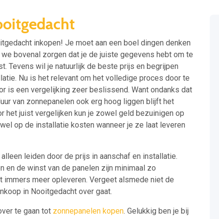
oitgedacht
ooitgedacht inkopen! Je moet aan een boel dingen denken
 we bovenal zorgen dat je de juiste gegevens hebt om te
st. Tevens wil je natuurlijk de beste prijs en begrijpen
llatie. Nu is het relevant om het volledige proces door te
oor is een vergelijking zeer beslissend. Want ondanks dat
ur van zonnepanelen ook erg hoog liggen blijft het
or het juist vergelijken kun je zowel geld bezuinigen op
el op de installatie kosten wanneer je ze laat leveren
lleen leiden door de prijs in aanschaf en installatie.
n en de winst van de panelen zijn minimaal zo
dat immers meer opleveren. Vergeet alsmede niet de
ankoop in Nooitgedacht over gaat.
over te gaan tot
zonnepanelen kopen
. Gelukkig ben je bij