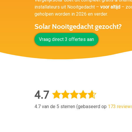
installateurs uit Nooitgedacht –
voor altijd
– zod
geholpen worden in 2026 en verder.
Solar Nooitgedacht gezocht?
Vraag direct 3 offertes aan
4.7
4.7 van de 5 sterren (gebaseerd op
173 review