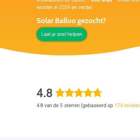
worden in 2026 en verder.
Solar Balloo gezocht?
Laat je snel helpen
4.8
4.8 van de 5 sterren (gebaseerd op
174 review