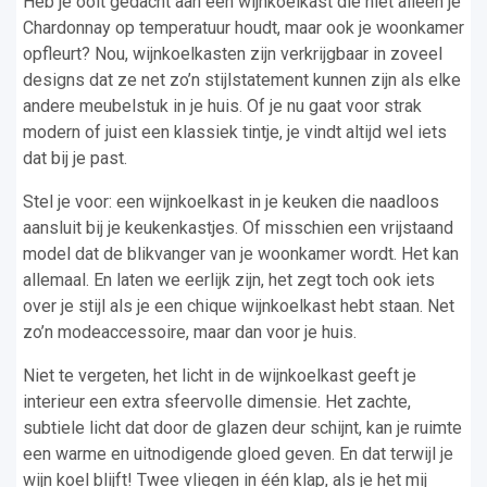
Heb je ooit gedacht aan een wijnkoelkast die niet alleen je
Chardonnay op temperatuur houdt, maar ook je woonkamer
opfleurt? Nou, wijnkoelkasten zijn verkrijgbaar in zoveel
designs dat ze net zo’n stijlstatement kunnen zijn als elke
andere meubelstuk in je huis. Of je nu gaat voor strak
modern of juist een klassiek tintje, je vindt altijd wel iets
dat bij je past.
Stel je voor: een wijnkoelkast in je keuken die naadloos
aansluit bij je keukenkastjes. Of misschien een vrijstaand
model dat de blikvanger van je woonkamer wordt. Het kan
allemaal. En laten we eerlijk zijn, het zegt toch ook iets
over je stijl als je een chique wijnkoelkast hebt staan. Net
zo’n modeaccessoire, maar dan voor je huis.
Niet te vergeten, het licht in de wijnkoelkast geeft je
interieur een extra sfeervolle dimensie. Het zachte,
subtiele licht dat door de glazen deur schijnt, kan je ruimte
een warme en uitnodigende gloed geven. En dat terwijl je
wijn koel blijft! Twee vliegen in één klap, als je het mij