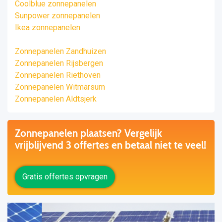
Coolblue zonnepanelen
Sunpower zonnepanelen
Ikea zonnepanelen
Zonnepanelen Zandhuizen
Zonnepanelen Rijsbergen
Zonnepanelen Riethoven
Zonnepanelen Witmarsum
Zonnepanelen Aldtsjerk
Zonnepanelen plaatsen? Vergelijk
vrijblijvend 3 offertes en betaal niet te veel!
Gratis offertes opvragen