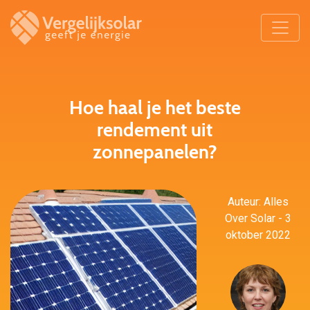
Hoe haal je het beste
rendement uit
zonnepanelen?
Auteur: Alles
Over Solar - 3
oktober 2022