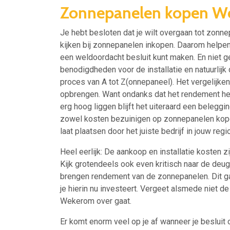
Zonnepanelen kopen W
Je hebt besloten dat je wilt overgaan tot zonn
kijken bij zonnepanelen inkopen. Daarom helpen w
een weldoordacht besluit kunt maken. En niet ge
benodigdheden voor de installatie en natuurlijk
proces van A tot Z(onnepaneel). Het vergelijke
opbrengen. Want ondanks dat het rendement h
erg hoog liggen blijft het uiteraard een beleggi
zowel kosten bezuinigen op zonnepanelen kopen
laat plaatsen door het juiste bedrijf in jouw regio
Heel eerlijk: De aankoop en installatie kosten z
Kijk grotendeels ook even kritisch naar de deu
brengen rendement van de zonnepanelen. Dit ga
je hierin nu investeert. Vergeet alsmede niet d
Wekerom over gaat.
Er komt enorm veel op je af wanneer je besluit 