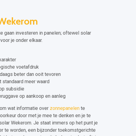
 Wekerom
e gaan investeren in panelen; oftewel solar
oor je onder elkaar.
arakter
gische voetafdruk
daags beter dan ooit tevoren
dt standaard meer waard
 op subsidie
teruggave op aankoop en aanleg
om wat informatie over
zonnepanelen
te
voorkeur door met je mee te denken en je te
solar Wekerom. Je staat immers op het punt je
er te worden, een bijzonder toekomstgerichte