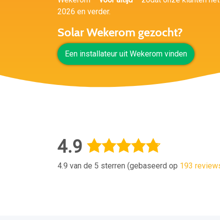
2026 en verder.
Solar Wekerom gezocht?
Een installateur uit Wekerom vinden
4.9
4.9 van de 5 sterren (gebaseerd op
193 review