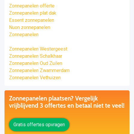
Zonnepanelen offerte
Zonnepanelen plat dak
Essent zonnepanelen
Nuon zonnepanelen
Zonnepanelen
Zonnepanelen Westergeest
Zonnepanelen Schalkhaar
Zonnepanelen Oud Zuilen
Zonnepanelen Zwammerdam
Zonnepanelen Vethuizen
Zonnepanelen plaatsen? Vergelijk
vrijblijvend 3 offertes en betaal niet te veel!
Gratis offertes opvragen