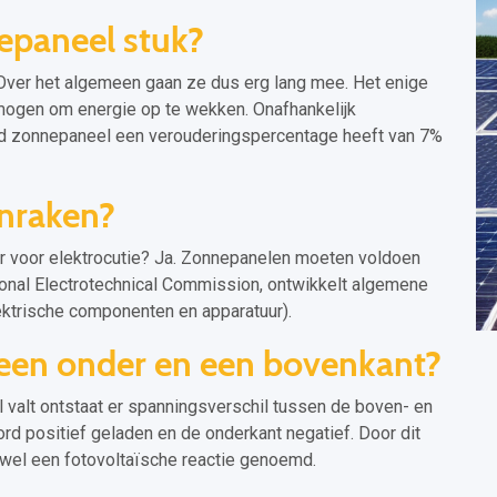
epaneel stuk?
 Over het algemeen gaan ze dus erg lang mee. Het enige
rmogen om energie op te wekken. Onafhankelijk
d zonnepaneel een verouderingspercentage heeft van 7%
nraken?
r voor elektrocutie? Ja. Zonnepanelen moeten voldoen
ional Electrotechnical Commission, ontwikkelt algemene
lektrische componenten en apparatuur).
een onder en een bovenkant?
 valt ontstaat er spanningsverschil tussen de boven- en
d positief geladen en de onderkant negatief. Door dit
k wel een fotovoltaïsche reactie genoemd.