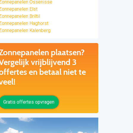
Zonnepanelen Ossenisse
Zonnepanelen Elst
Zonnepanelen Briltil
Zonnepanelen Haghorst
Zonnepanelen Kalenberg
Zonnepanelen plaatsen?
Vergelijk vrijblijvend 3
offertes en betaal niet te
veel!
Gratis offertes opvragen