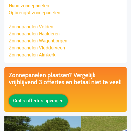
Nuon zonnepanelen
Opbrengst zonnepanelen
Zonnepanelen Velden
Zonnepanelen Haalderen
Zonnepanelen Wagenborgen
Zonnepanelen Vledderveen
Zonnepanelen Almkerk
Zonnepanelen plaatsen? Vergelijk
vrijblijvend 3 offertes en betaal niet te veel!
Gratis offertes opvragen