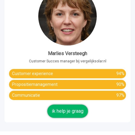
Marlies Versteegh
Customer Succes manager bij vergelijksolar.nl
Customer experience
94%
Propositiemanagement
90%
Communicatie
97%
ik help je graag