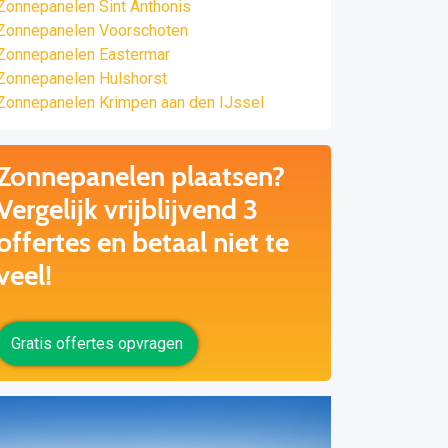
Zonnepanelen Sint Anthonis
Zonnepanelen Voorschoten
Zonnepanelen Eastermar
Zonnepanelen Hulshorst
Zonnepanelen Krimpen aan den IJssel
Zonnepanelen plaatsen?
Vergelijk vrijblijvend 3
offertes en betaal niet te
veel!
Gratis offertes opvragen