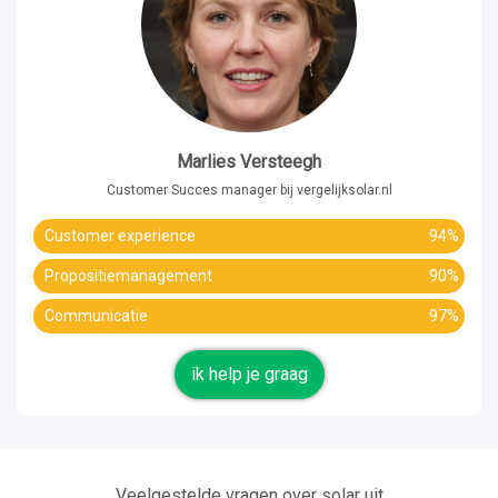
Marlies Versteegh
Customer Succes manager bij vergelijksolar.nl
Customer experience
94%
Propositiemanagement
90%
Communicatie
97%
ik help je graag
Veelgestelde vragen over solar uit