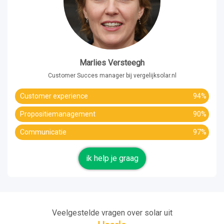
Marlies Versteegh
Customer Succes manager bij vergelijksolar.nl
Customer experience
94%
Propositiemanagement
90%
Communicatie
97%
ik help je graag
Veelgestelde vragen over solar uit