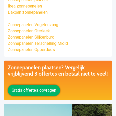
Ikea zonnepanelen
Dakpan zonnepanelen
Zonnepanelen Vogelenzang
Zonnepanelen Oterleek
Zonnepanelen Slijkenburg
Zonnepanelen Terschelling Midld
Zonnepanelen Opperdoes
Zonnepanelen plaatsen? Vergelijk
vrijblijvend 3 offertes en betaal niet te veel!
Gratis offertes opvragen