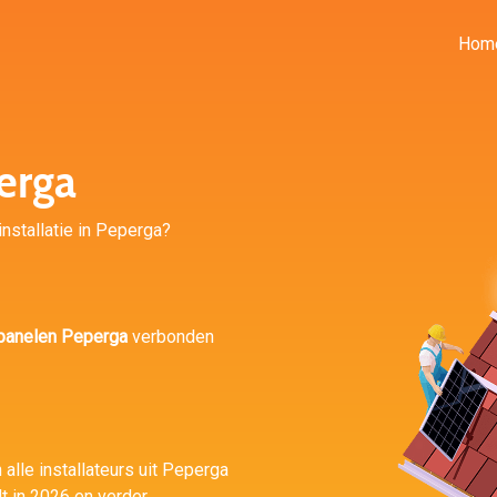
Hom
erga
installatie in Peperga?
panelen Peperga
verbonden
 alle installateurs uit Peperga
t in 2026 en verder.