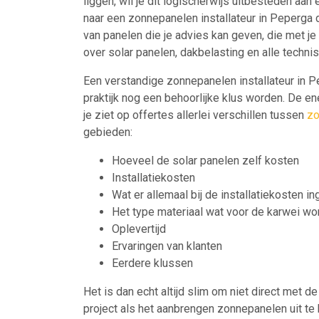
liggen, wil je dit logischerwijs uitbesteden aan
naar een zonnepanelen installateur in Peperga d
van panelen die je advies kan geven, die met j
over solar panelen, dakbelasting en alle techni
Een verstandige zonnepanelen installateur in Pepe
praktijk nog een behoorlijke klus worden. De e
je ziet op offertes allerlei verschillen tussen
zo
gebieden:
Hoeveel de solar panelen zelf kosten
Installatiekosten
Wat er allemaal bij de installatiekosten in
Het type materiaal wat voor de karwei wor
Oplevertijd
Ervaringen van klanten
Eerdere klussen
Het is dan echt altijd slim om niet direct met d
project als het aanbrengen zonnepanelen uit te 