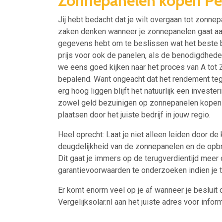
Zonnepanelen kopen Pe
Jij hebt bedacht dat je wilt overgaan tot zonn
zaken denken wanneer je zonnepanelen gaat aa
gegevens hebt om te beslissen wat het beste bij 
prijs voor ook de panelen, als de benodigdheden
we eens goed kijken naar het proces van A tot Z
bepalend. Want ongeacht dat het rendement te
erg hoog liggen blijft het natuurlijk een investe
zowel geld bezuinigen op zonnepanelen kopen i
plaatsen door het juiste bedrijf in jouw regio.
Heel oprecht: Laat je niet alleen leiden door de
deugdelijkheid van de zonnepanelen en de opbr
Dit gaat je immers op de terugverdientijd meer o
garantievoorwaarden te onderzoeken indien je t
Er komt enorm veel op je af wanneer je besluit 
Vergelijksolar.nl aan het juiste adres voor inform