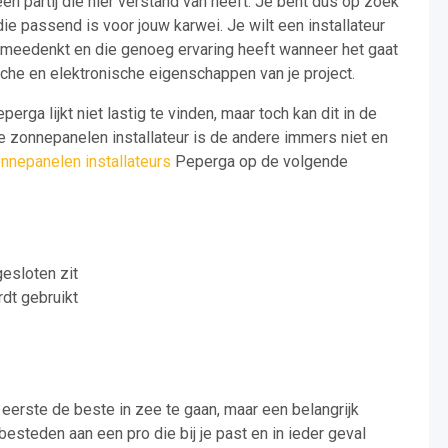
 een partij die hier verstand van heeft. Je bent dus op zoek
ie passend is voor jouw karwei. Je wilt een installateur
e meedenkt en die genoeg ervaring heeft wanneer het gaat
sche en elektronische eigenschappen van je project.
rga lijkt niet lastig te vinden, maar toch kan dit in de
ne zonnepanelen installateur is de andere immers niet en
nnepanelen installateurs
Peperga op de volgende
gesloten zit
dt gebruikt
e eerste de beste in zee te gaan, maar een belangrijk
besteden aan een pro die bij je past en in ieder geval