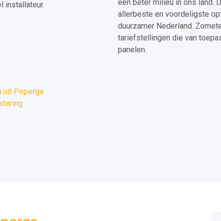
een beter milieu in ons land. 
installateur.
allerbeste en voordeligste o
duurzamer Nederland. Zometee
tariefstellingen die van toepa
panelen.
 uit Peperga
stering