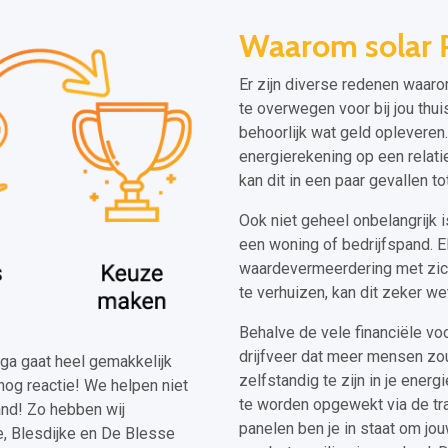
Waarom solar 
Er zijn diverse redenen waar
te overwegen voor bij jou thu
behoorlijk wat geld opleveren
energierekening op een relati
kan dit in een paar gevallen t
Ook niet geheel onbelangrijk 
een woning of bedrijfspand. E
waardevermeerdering met zich
te verhuizen, kan dit zeker w
Behalve de vele financiële v
drijfveer dat meer mensen z
erga gaat heel gemakkelijk
zelfstandig te zijn in je energ
nog reactie! We helpen niet
te worden opgewekt via de tr
and! Zo hebben wij
panelen ben je in staat om jou
, Blesdijke en De Blesse