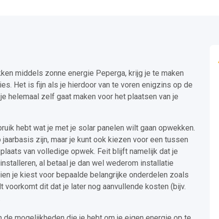
kken middels zonne energie Peperga, krijg je te maken
. Het is fijn als je hierdoor van te voren enigzins op de
je helemaal zelf gaat maken voor het plaatsen van je
rbruik hebt wat je met je solar panelen wilt gaan opwekken.
p jaarbasis zijn, maar je kunt ook kiezen voor een tussen
plaats van volledige opwek. Feit blijft namelijk dat je
installeren, al betaal je dan wel wederom installatie
ien je kiest voor bepaalde belangrijke onderdelen zoals
 voorkomt dit dat je later nog aanvullende kosten (bijv.
.
n de mogelijkheden die je hebt om je eigen energie op te