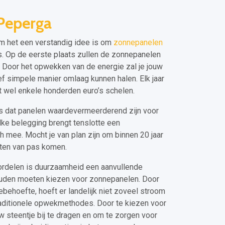
Peperga
om het een verstandig idee is om
zonnepanelen
is. Op de eerste plaats zullen de zonnepanelen
. Door het opwekken van de energie zal je jouw
ef simpele manier omlaag kunnen halen. Elk jaar
ot wel enkele honderden euro’s schelen.
is dat panelen waardevermeerderend zijn voor
lke belegging brengt tenslotte een
 mee. Mocht je van plan zijn om binnen 20 jaar
eten van pas komen.
oordelen is duurzaamheid een aanvullende
ouden moeten kiezen voor zonnepanelen. Door
iebehoefte, hoeft er landelijk niet zoveel stroom
aditionele opwekmethodes. Door te kiezen voor
w steentje bij te dragen en om te zorgen voor