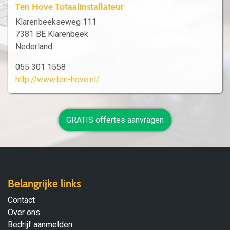
Ten Hove Totaalinstallateur
Klarenbeekseweg 111
7381 BE Klarenbeek
Nederland
055 301 1558
http://www.ten-hove.nl/
GRATIS offertes aanvragen
Belangrijke links
Contact
Over ons
Bedrijf aanmelden