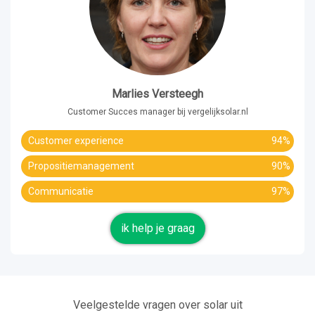
Marlies Versteegh
Customer Succes manager bij vergelijksolar.nl
Customer experience
94%
Propositiemanagement
90%
Communicatie
97%
ik help je graag
Veelgestelde vragen over solar uit