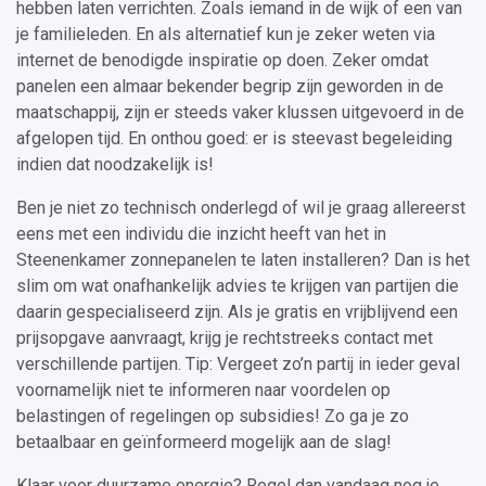
hebben laten verrichten. Zoals iemand in de wijk of een van
je familieleden. En als alternatief kun je zeker weten via
internet de benodigde inspiratie op doen. Zeker omdat
panelen een almaar bekender begrip zijn geworden in de
maatschappij, zijn er steeds vaker klussen uitgevoerd in de
afgelopen tijd. En onthou goed: er is steevast begeleiding
indien dat noodzakelijk is!
Ben je niet zo technisch onderlegd of wil je graag allereerst
eens met een individu die inzicht heeft van het in
Steenenkamer zonnepanelen te laten installeren? Dan is het
slim om wat onafhankelijk advies te krijgen van partijen die
daarin gespecialiseerd zijn. Als je gratis en vrijblijvend een
prijsopgave aanvraagt, krijg je rechtstreeks contact met
verschillende partijen. Tip: Vergeet zo’n partij in ieder geval
voornamelijk niet te informeren naar voordelen op
belastingen of regelingen op subsidies! Zo ga je zo
betaalbaar en geïnformeerd mogelijk aan de slag!
Klaar voor duurzame energie? Regel dan vandaag nog je