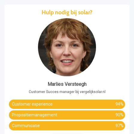
Hulp nodig bij solar?
Marlies Versteegh
Customer Succes manager bij vergelijksolar.nl
Customer experience
94%
Propositiemanagement
90%
Communicatie
97%