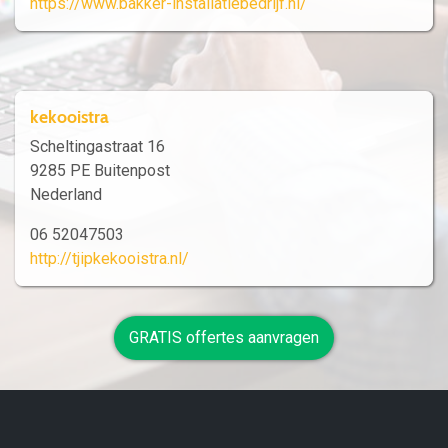
https://www.bakker-installatiebedrijf.nl/
kekooistra
Scheltingastraat 16
9285 PE Buitenpost
Nederland
06 52047503
http://tjipkekooistra.nl/
GRATIS offertes aanvragen