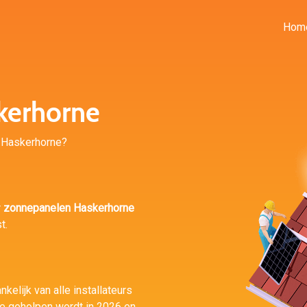
Hom
kerhorne
in Haskerhorne?
r
zonnepanelen Haskerhorne
t.
kelijk van alle installateurs
te geholpen wordt in 2026 en