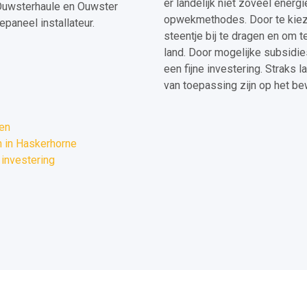
er landelijk niet zoveel energ
Ouwsterhaule en Ouwster
opwekmethodes. Door te kieze
paneel installateur.
steentje bij te dragen en om t
land. Door mogelijke subsidie
een fijne investering. Straks l
van toepassing zijn op het b
ren
 in Haskerhorne
investering