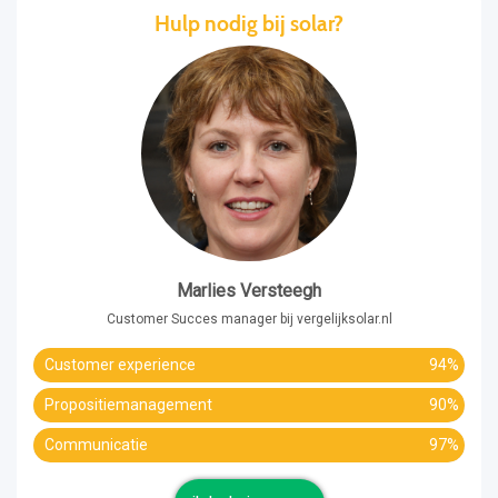
Hulp nodig bij solar?
Marlies Versteegh
Customer Succes manager bij vergelijksolar.nl
Customer experience
94%
Propositiemanagement
90%
Communicatie
97%