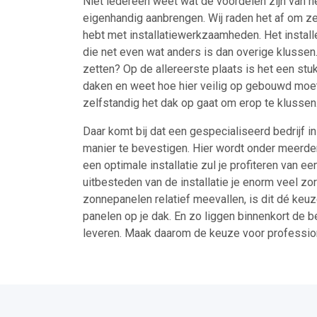
Niet iedereen weet wat de voordelen zijn van h
eigenhandig aanbrengen. Wij raden het af om zel
hebt met installatiewerkzaamheden. Het install
die net even wat anders is dan overige klussen
zetten? Op de allereerste plaats is het een stu
daken en weet hoe hier veilig op gebouwd moet 
zelfstandig het dak op gaat om erop te klussen
Daar komt bij dat een gespecialiseerd bedrijf
manier te bevestigen. Hier wordt onder meerde
een optimale installatie zul je profiteren van e
uitbesteden van de installatie je enorm veel zor
zonnepanelen relatief meevallen, is dit dé keu
panelen op je dak. En zo liggen binnenkort de b
leveren. Maak daarom de keuze voor professi