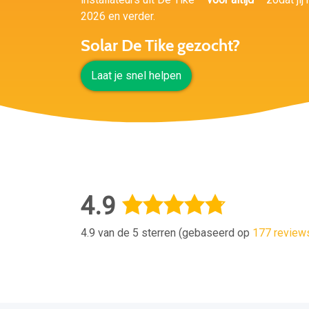
2026 en verder.
Solar De Tike gezocht?
Laat je snel helpen
4.9
4.9 van de 5 sterren (gebaseerd op
177 review