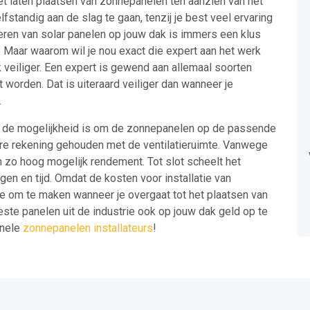
et laten plaatsen van zonnepanelen ten aanzien van het
fstandig aan de slag te gaan, tenzij je best veel ervaring
eren van solar panelen op jouw dak is immers een klus
. Maar waarom wil je nou exact die expert aan het werk
k veiliger. Een expert is gewend aan allemaal soorten
worden. Dat is uiteraard veiliger dan wanneer je
.
 in de mogelijkheid is om de zonnepanelen op de passende
re rekening gehouden met de ventilatieruimte. Vanwege
en zo hoog mogelijk rendement. Tot slot scheelt het
gen en tijd. Omdat de kosten voor installatie van
ze om te maken wanneer je overgaat tot het plaatsen van
este panelen uit de industrie ook op jouw dak geld op te
onele
zonnepanelen installateurs
!