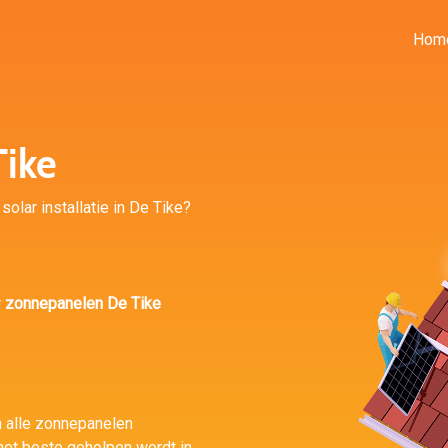
Hom
ike
solar installatie in De Tike?
r
zonnepanelen De Tike
n alle zonnepanelen
 het beste geholpen wordt in