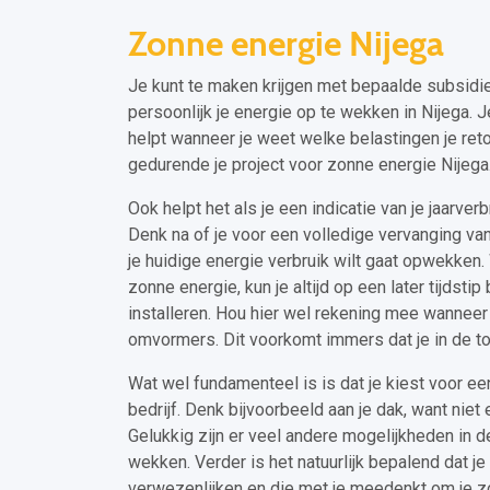
Zonne energie Nijega
Je kunt te maken krijgen met bepaalde subsidie
persoonlijk je energie op te wekken in Nijega. Je 
helpt wanneer je weet welke belastingen je re
gedurende je project voor zonne energie Nijega
Ook helpt het als je een indicatie van je jaarve
Denk na of je voor een volledige vervanging van
je huidige energie verbruik wilt gaat opwekken
zonne energie, kun je altijd op een later tijdsti
installeren. Hou hier wel rekening mee wanneer
omvormers. Dit voorkomt immers dat je in de 
Wat wel fundamenteel is is dat je kiest voor een 
bedrijf. Denk bijvoorbeeld aan je dak, want nie
Gelukkig zijn er veel andere mogelijkheden in 
wekken. Verder is het natuurlijk bepalend dat je
verwezenlijken en die met je meedenkt om je z