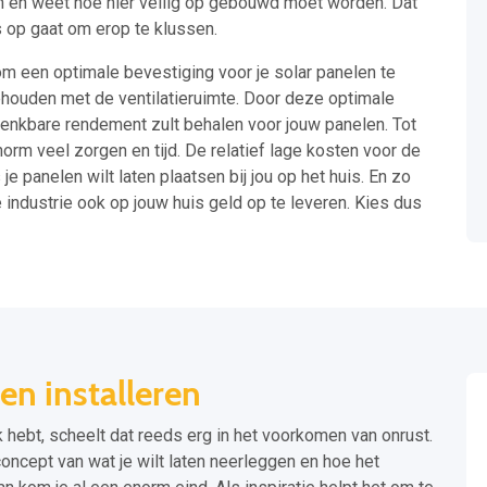
en en weet hoe hier veilig op gebouwd moet worden. Dat
is op gaat om erop te klussen.
om een optimale bevestiging voor je solar panelen te
ehouden met de ventilatieruimte. Door deze optimale
t denkbare rendement zult behalen voor jouw panelen. Tot
norm veel zorgen en tijd. De relatief lage kosten voor de
e panelen wilt laten plaatsen bij jou op het huis. En zo
 industrie ook op jouw huis geld op te leveren. Kies dus
en installeren
 hebt, scheelt dat reeds erg in het voorkomen van onrust.
concept van wat je wilt laten neerleggen en hoe het