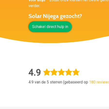
verder.
Solar Nijega gezocht?
Schakel direct hulp in
4.9
4.9 van de 5 sterren (gebaseerd op
180 review