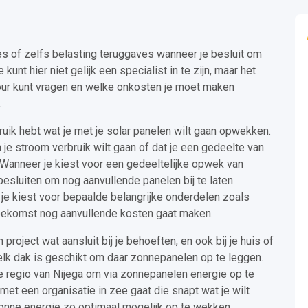
s of zelfs belasting teruggaves wanneer je besluit om
kunt hier niet gelijk een specialist in te zijn, maar het
tour kunt vragen en welke onkosten je moet maken
.
rbruik hebt wat je met je solar panelen wilt gaan opwekken.
 je stroom verbruik wilt gaan of dat je een gedeelte van
. Wanneer je kiest voor een gedeeltelijke opwek van
p besluiten om nog aanvullende panelen bij te laten
 je kiest voor bepaalde belangrijke onderdelen zoals
toekomst nog aanvullende kosten gaat maken.
project wat aansluit bij je behoeften, en ook bij je huis of
t elk dak is geschikt om daar zonnepanelen op te leggen.
de regio van Nijega om via zonnepanelen energie op te
 met een organisatie in zee gaat die snapt wat je wilt
onne energie zo optimaal mogelijk op te wekken.