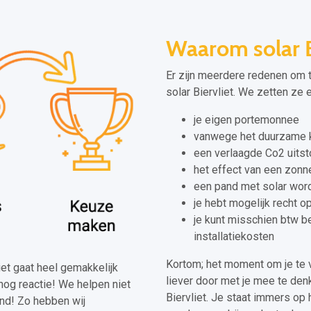
Waarom solar B
Er zijn meerdere redenen om 
solar Biervliet. We zetten ze 
je eigen portemonnee
vanwege het duurzame k
een verlaagde Co2 uitst
het effect van een zonn
een pand met solar wor
je hebt mogelijk recht o
je kunt misschien btw b
installatiekosten
Kortom; het moment om je te 
liet gaat heel gemakkelijk
liever door met je mee te denk
nog reactie! We helpen niet
Biervliet. Je staat immers op 
and! Zo hebben wij