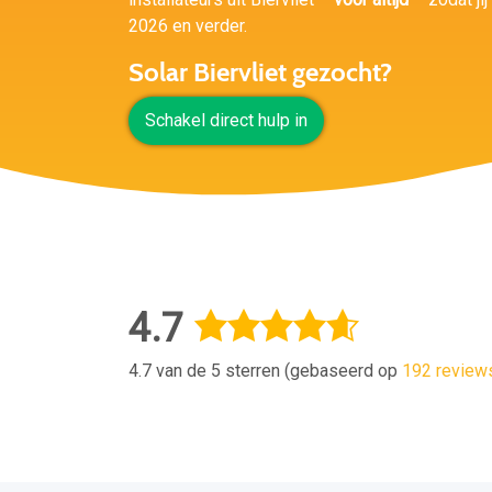
2026 en verder.
Solar Biervliet gezocht?
Schakel direct hulp in
4.7
4.7 van de 5 sterren (gebaseerd op
192 review