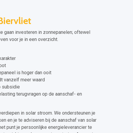
iervliet
te gaan investeren in zonnepanelen; oftewel
even voor je in een overzicht.
arakter
oot
epaneel is hoger dan ooit
dt vanzelf meer waard
p subsidie
elasting terugvragen op de aanschaf- en
verdiepen in solar stroom. We ondersteunen je
en en je te adviseren bij de aanschaf van solar
het punt je persoonlijke energieleverancier te