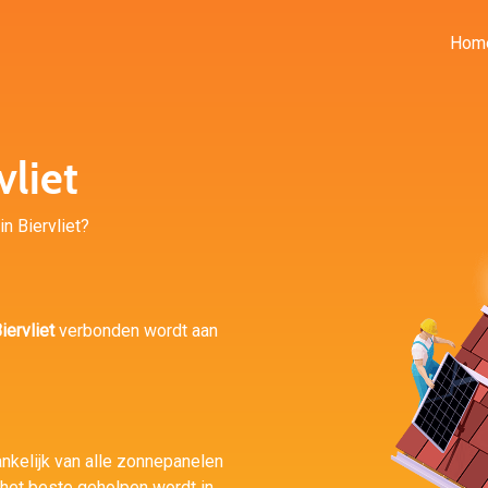
Hom
liet
in Biervliet?
ervliet
verbonden wordt aan
ankelijk van alle zonnepanelen
j het beste geholpen wordt in