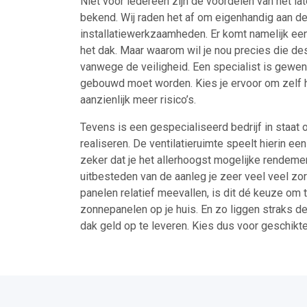
Niet voor iedereen zijn de voordelen van het lat
bekend. Wij raden het af om eigenhandig aan de 
installatiewerkzaamheden. Er komt namelijk een 
het dak. Maar waarom wil je nou precies die de
vanwege de veiligheid. Een specialist is gewend
gebouwd moet worden. Kies je ervoor om zelf he
aanzienlijk meer risico’s.
Tevens is een gespecialiseerd bedrijf in staa
realiseren. De ventilatieruimte speelt hierin een
zeker dat je het allerhoogst mogelijke rendemen
uitbesteden van de aanleg je zeer veel veel zor
panelen relatief meevallen, is dit dé keuze om 
zonnepanelen op je huis. En zo liggen straks d
dak geld op te leveren. Kies dus voor geschikt