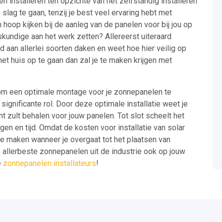
en installeren ten opzichte van het zelfstandig installeren
slag te gaan, tenzij je best veel ervaring hebt met
hoop kijken bij de aanleg van de panelen voor bij jou op
skundige aan het werk zetten? Allereerst uiteraard
 aan allerlei soorten daken en weet hoe hier veilig op
t huis op te gaan dan zal je te maken krijgen met
t om een optimale montage voor je zonnepanelen te
 significante rol. Door deze optimale installatie weet je
t zult behalen voor jouw panelen. Tot slot scheelt het
gen en tijd. Omdat de kosten voor installatie van solar
te maken wanneer je overgaat tot het plaatsen van
e allerbeste zonnepanelen uit de industrie ook op jouw
e
zonnepanelen installateurs
!