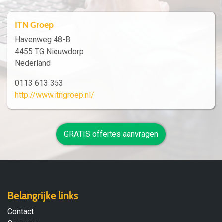
ITN Groep
Havenweg 48-B
4455 TG Nieuwdorp
Nederland
0113 613 353
http://www.itngroep.nl/
GRATIS offertes aanvragen
Belangrijke links
Contact