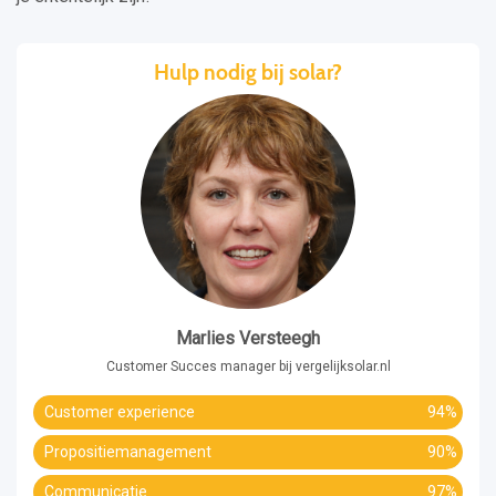
Hulp nodig bij solar?
Marlies Versteegh
Customer Succes manager bij vergelijksolar.nl
Customer experience
94%
Propositiemanagement
90%
Communicatie
97%