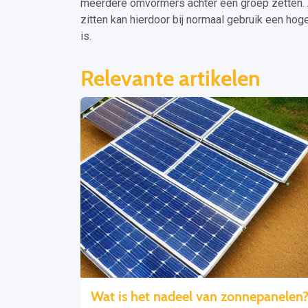
meerdere omvormers achter één groep zetten. 
zitten kan hierdoor bij normaal gebruik een h
is.
Relevante artikelen
Wat is het nadeel van zonnepanelen