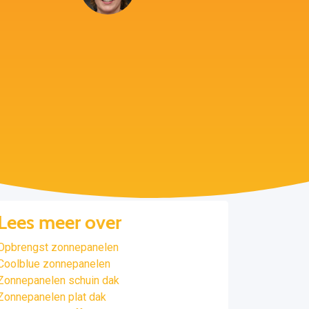
Lees meer over
Opbrengst zonnepanelen
Coolblue zonnepanelen
Zonnepanelen schuin dak
Zonnepanelen plat dak