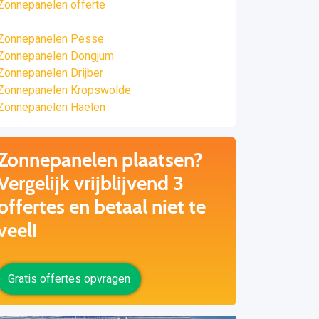
Zonnepanelen offerte
Zonnepanelen Pesse
Zonnepanelen Dongjum
Zonnepanelen Drijber
Zonnepanelen Kropswolde
Zonnepanelen Haelen
Zonnepanelen plaatsen?
Vergelijk vrijblijvend 3
offertes en betaal niet te
veel!
Gratis offertes opvragen