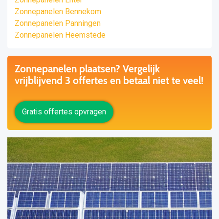
Zonnepanelen Bennekom
Zonnepanelen Panningen
Zonnepanelen Heemstede
Zonnepanelen plaatsen? Vergelijk
vrijblijvend 3 offertes en betaal niet te veel!
Gratis offertes opvragen