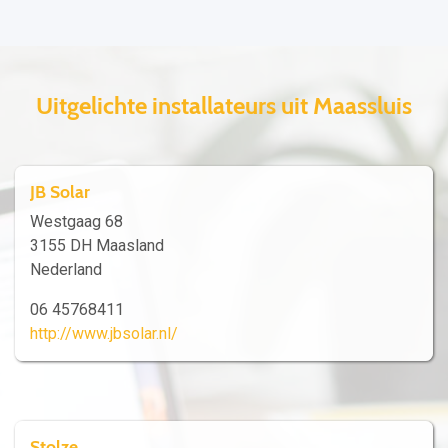
Uitgelichte installateurs uit Maassluis
JB Solar
Westgaag 68
3155 DH Maasland
Nederland
06 45768411
http://www.jbsolar.nl/
Stolze