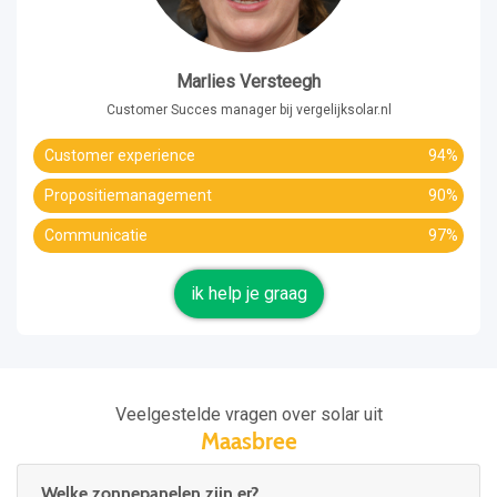
Marlies Versteegh
Customer Succes manager bij vergelijksolar.nl
Customer experience
94%
Propositiemanagement
90%
Communicatie
97%
ik help je graag
Veelgestelde vragen over solar uit
Maasbree
Welke zonnepanelen zijn er?