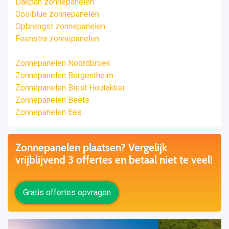
Dakpan zonnepanelen
Coolblue zonnepanelen
Opbrengst zonnepanelen
Feenstra zonnepanelen
Zonnepanelen Noordbroek
Zonnepanelen Bergentheim
Zonnepanelen Biest Houtakker
Zonnepanelen Beets
Zonnepanelen Ees
Zonnepanelen plaatsen? Vergelijk
vrijblijvend 3 offertes en betaal niet te veel!
Gratis offertes opvragen