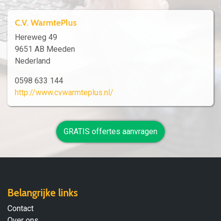
C.V. WarmtePlus
Hereweg 49
9651 AB Meeden
Nederland
0598 633 144
http://www.cvwarmteplus.nl/
GRATIS offertes aanvragen
Belangrijke links
Contact
Over ons