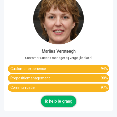
Marlies Versteegh
Customer Succes manager bij vergelijksolar.nl
Customer experience
94%
Propositiemanagement
90%
Communicatie
97%
ik help je graag