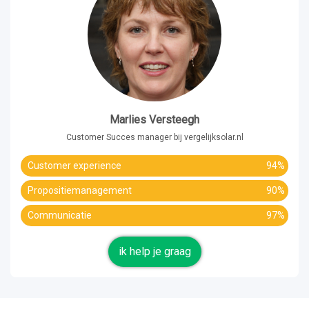
Marlies Versteegh
Customer Succes manager bij vergelijksolar.nl
Customer experience
94%
Propositiemanagement
90%
Communicatie
97%
ik help je graag