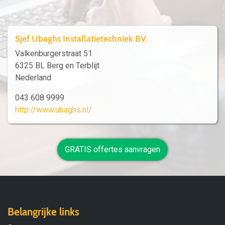
Sjef Ubaghs Installatietechniek BV.
Valkenburgerstraat 51
6325 BL Berg en Terblijt
Nederland
043 608 9999
http://www.ubaghs.nl/
GRATIS offertes aanvragen
Belangrijke links