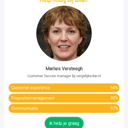
Hulp nodig bij solar?
Marlies Versteegh
Customer Succes manager bij vergelijksolar.nl
Customer experience
94%
Propositiemanagement
90%
Communicatie
97%
ik help je graag