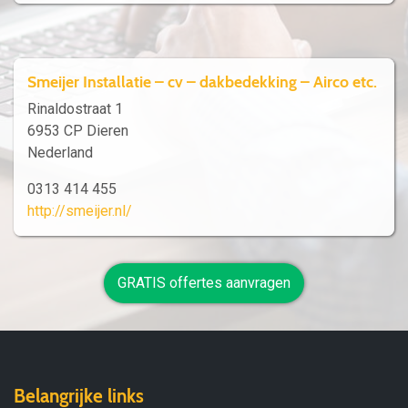
Smeijer Installatie – cv – dakbedekking – Airco etc.
Rinaldostraat 1
6953 CP Dieren
Nederland
0313 414 455
http://smeijer.nl/
GRATIS offertes aanvragen
Belangrijke links