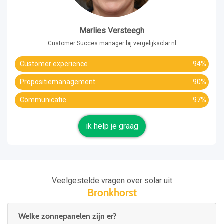
Marlies Versteegh
Customer Succes manager bij vergelijksolar.nl
Customer experience
94%
Propositiemanagement
90%
Communicatie
97%
ik help je graag
Veelgestelde vragen over solar uit
Bronkhorst
Welke zonnepanelen zijn er?