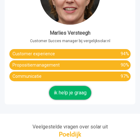
Marlies Versteegh
Customer Succes manager bij vergelijksolar.nl
Customer experience
94%
Propositiemanagement
90%
Communicatie
97%
ik help je graag
Veelgestelde vragen over solar uit
Poeldijk