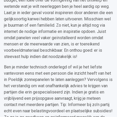
budget, een idee over de vormgeving van het ontwerp en
wetende wat je wilt neerleggen ben je heel aardig op weg.
Laat je in ieder geval vooral inspireren door anderen die een
gelijksoortig karwei hebben laten uitvoeren. Misschien wel
je buurman of een familielid. Zo niet, kun je altijd nog via
internet de nodige informatie en inspiratie opdoen. Juist
omdat panelen veel vaker geïnstalleerd worden omdat
mensen er de meerwaarde van zien, is er toereikend
voorbeeldmateriaal beschikbaar. En onthou goed: er is
steevast hulp indien dat noodzakelijk is!
Ben je minder technisch onderlegd of wil je het liefste
vantevoren eens met een persoon die inzicht heeft van het
in Poeldijk zonnepanelen te laten aanleggen? Vervolgens is
het verstandig om wat onafhankelijk advies te krijgen van
partijen die erin gespecialiseerd zijn. Indien je gratis en
vrijblijvend een prijsopgave aanvraagt, krijg je meteen
contact met meerdere partijen. Tip: Informeer bij zo’n partij
echt even naar belastingvoordeel en plaatselijke subsidies!