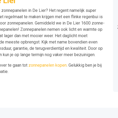
 Lier
n zonnepanelen in De Lier? Het regent namelijk super
met regelmaat te maken krijgen met een flinke regenbui is
 voor zonnepanelen. Gemiddeld we in De Lier 1600 zonne-
nnepanelen! Zonnepanelen nemen ook licht en warmte op
l wat lager dan met mooier weer. Het daglicht moet
r de meeste opbrengst. Kijk met name bovendien even
duur, garantie, de terugverdientijd en kwaliteit. Door op
n kun je op lange termijn nog vaker meer bezuinigen.
over te gaan tot
zonnepanelen kopen
. Gelukkig ben je bij
atie.