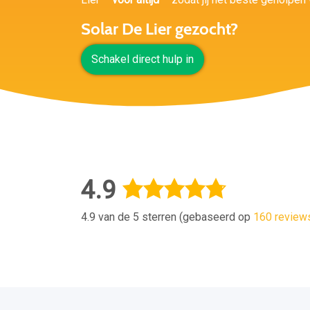
Solar De Lier gezocht?
Schakel direct hulp in
4.9
4.9 van de 5 sterren (gebaseerd op
160 review