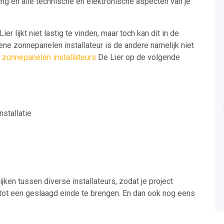
ing en alle technische en elektronische aspecten van je
er lijkt niet lastig te vinden, maar toch kan dit in de
ene zonnepanelen installateur is de andere namelijk niet
n
zonnepanelen installateurs
De Lier op de volgende
nstallatie
jken tussen diverse installateurs, zodat je project
s tot een geslaagd einde te brengen. En dan ook nog eens