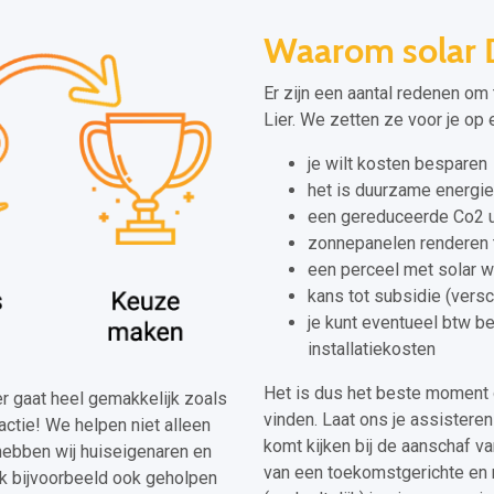
Waarom solar D
Er zijn een aantal redenen om 
Lier. We zetten ze voor je op ee
je wilt kosten besparen
het is duurzame energie
een gereduceerde Co2 u
zonnepanelen renderen 
een perceel met solar 
kans tot subsidie (vers
je kunt eventueel btw b
installatiekosten
Het is dus het beste moment 
ier gaat heel gemakkelijk zoals
vinden. Laat ons je assisteren
actie! We helpen niet alleen
komt kijken bij de aanschaf va
hebben wij huiseigenaren en
van een toekomstgerichte en mi
k bijvoorbeeld ook geholpen